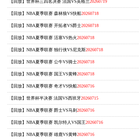
【回放】世界杯三四名决赛 法国VS英格兰
20260719
【回放】NBA夏季联赛 森林狼VS快船
20260718
【回放】NBA夏季联赛 开拓者VS爵士
20260718
【回放】NBA夏季联赛 活塞VS热火
20260718
【回放】NBA夏季联赛 独行侠VS尼克斯
20260718
【回放】NBA夏季联赛 公牛VS骑士
20260718
【回放】NBA夏季联赛 国王VS黄蜂
20260718
【回放】NBA夏季联赛 奇才VS快船
20260716
【回放】世界杯半决赛 法国VS西班牙
20260715
【回放】NBA夏季联赛 爵士VS马刺
20260716
【回放】NBA夏季联赛 凯尔特人VS国王
20260716
【回放】NBA夏季联赛 雄鹿VS黄蜂
20260716