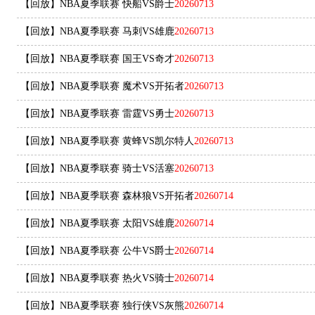
【回放】NBA夏季联赛 快船VS爵士
20260713
【回放】NBA夏季联赛 马刺VS雄鹿
20260713
【回放】NBA夏季联赛 国王VS奇才
20260713
【回放】NBA夏季联赛 魔术VS开拓者
20260713
【回放】NBA夏季联赛 雷霆VS勇士
20260713
【回放】NBA夏季联赛 黄蜂VS凯尔特人
20260713
【回放】NBA夏季联赛 骑士VS活塞
20260713
【回放】NBA夏季联赛 森林狼VS开拓者
20260714
【回放】NBA夏季联赛 太阳VS雄鹿
20260714
【回放】NBA夏季联赛 公牛VS爵士
20260714
【回放】NBA夏季联赛 热火VS骑士
20260714
【回放】NBA夏季联赛 独行侠VS灰熊
20260714