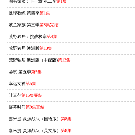
图书馆员：下一章 第二季
第1集
足球教练 第四季
第1集
波兰家族 第三季
第8集完结
荒野独居：挑战极寒
第4集
荒野独居 澳洲版
第13集
荒野独居 澳洲版（中配版)
第13集
尝试 第五季
第5集
幸运女神
第5集
吐真剂
第15集完结
屏幕时间
第9集完结
嘉米提-灵源战队（国语版）
第8集
嘉米提-灵源战队​（英文版）
第8集