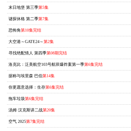
末日地堡 第三季
第5集
谜探休格 第二季
第7集
恐怖角
第10集完结
大空港～GATE24～
第2集
寻找绝配情人 第四季
第08期完结
洛克比：泛美航空103号航班爆炸案第一季
第6集完结
据称与埃里森 巴伯
第14集
你更愿意选择：生存
第6集完结
拖车垃圾
第6集完结
汤姆·汉克斯讲二战
第20集
空气 2025
第7集完结