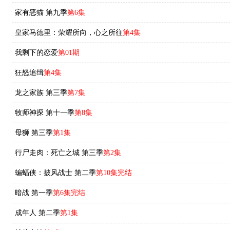
家有恶猫 第九季
第6集
皇家马德里：荣耀所向，心之所往
第4集
我剩下的恋爱
第01期
狂怒追缉
第4集
龙之家族 第三季
第7集
牧师神探 第十一季
第8集
母狮 第三季
第1集
行尸走肉：死亡之城 第三季
第2集
蝙蝠侠：披风战士 第二季
第10集完结
暗战 第一季
第6集完结
成年人 第二季
第1集