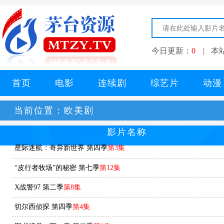
今日更新：
0
|
本
首页
电影
连续剧
综艺片
动漫
当前位置：
欧美剧
影片名称
星际迷航：奇异新世界 第四季
第3集
“皮行者牧场”的秘密 第七季
第12集
X战警97 第二季
第8集
切尔西侦探 第四季
第4集