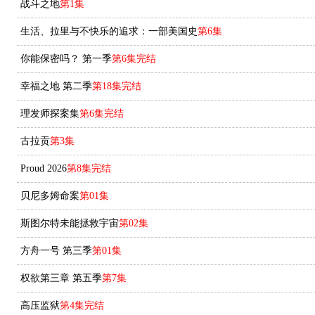
战斗之地
第1集
生活、拉里与不快乐的追求：一部美国史
第6集
你能保密吗？ 第一季
第6集完结
幸福之地 第二季
第18集完结
理发师探案集
第6集完结
古拉贡
第3集
Proud 2026
第8集完结
贝尼多姆命案
第01集
斯图尔特未能拯救宇宙
第02集
方舟一号 第三季
第01集
权欲第三章 第五季
第7集
高压监狱
第4集完结