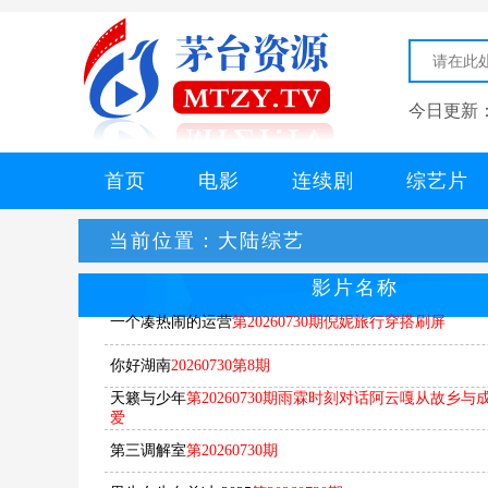
今日更新
首页
电影
连续剧
综艺片
当前位置：
大陆综艺
影片名称
一个凑热闹的运营
第20260730期倪妮旅行穿搭刷屏
你好湖南​
20260730第8期
天籁与少年
第20260730期雨霖时刻对话阿云嘎从故乡
爱
第三调解室
第20260730期