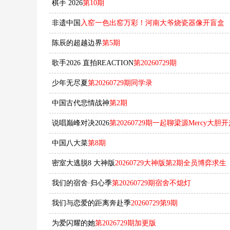
棋手 2026
第10期
非遗中国
入窑一色出窑万彩！河南大爷烧瓷器像开盲盒
陈辰的超越边界
第5期
歌手2026 直拍REACTION
第20260729期
少年无尽夏
第20260729期同学录
中国古代悲情战神
第2期
说唱巅峰对决2026
第20260729期一起聊梁源Mercy大
中国八大菜
第8期
密室大逃脱8 大神版
20260729大神版第2期全员博弈求生
我们的宿舍·归心季
第20260729期宿舍不熄灯
​我们与恋爱的距离奔赴季​
20260729第9期
为爱闪耀的她
第2026729期加更版