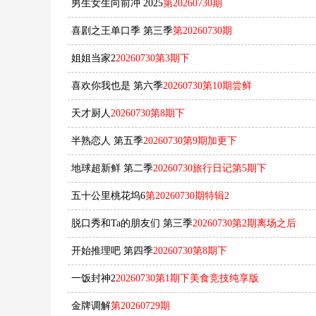
男生女生向前冲 2025
第20260730期
喜剧之王单口季 第三季
第20260730期
姐姐当家2
20260730第3期下
喜欢你我也是 第六季
20260730第10期尝鲜
天才厨人
20260730第8期下
半熟恋人 第五季
20260730第9期加更下
地球超新鲜 第二季
20260730旅行日记第5期下
五十公里桃花坞6
第20260730期特辑2
脱口秀和Ta的朋友们 第三季
20260730第2期离场之后
开始推理吧 第四季
20260730第8期下
一饭封神2
20260730第1期下美食竞技纯享版
金牌调解
第20260729期