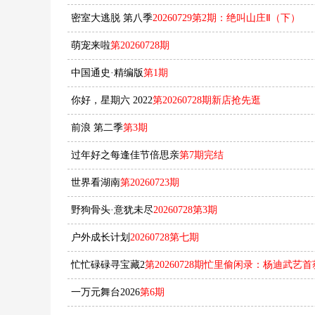
密室大逃脱 第八季
20260729第2期：绝叫山庄Ⅱ（下）
萌宠来啦
第20260728期
中国通史·精编版
第1期
你好，星期六 2022
第20260728期新店抢先逛
前浪 第二季
第3期
过年好之每逢佳节倍思亲
第7期完结
世界看湖南
第20260723期
野狗骨头·意犹未尽
20260728第3期
户外成长计划
20260728第七期
忙忙碌碌寻宝藏2
第20260728期忙里偷闲录：杨迪武艺
一万元舞台2026
第6期