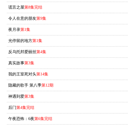
谎言之屋
第8集完结
令人在意的朋友
第9集
夜月录
第1集
光停留的地方
第1集
反乌托邦爱丽丝
第4集
真实故事
第3集
我的王室死对头
第14集
隐藏的歌手 第八季
第12期
神遇到爱
第3集
后门
第4集完结
午夜恐怖：6夜
第6集完结