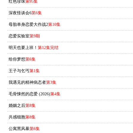
红色珍珠
第95集
深夜怪谈会6
第6集
母胎单身恋爱大作战2
第10集
恋爱实验室
第9期
明天也要上班！
第12集完结
给你梦想
第6集
王子与乞丐
第1集
我遇见的精神病态者
第3集
毛骨悚然的恋爱 (2026)
第4集
婚姻之后
第8集
共感细胞
第8集
公寓黑风暴
第6集