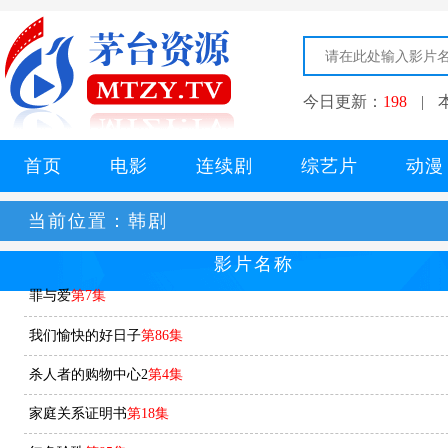
今日更新：
198
|
首页
电影
连续剧
综艺片
动漫
当前位置：
韩剧
影片名称
罪与爱
第7集
我们愉快的好日子
第86集
杀人者的购物中心2
第4集
家庭关系证明书
第18集