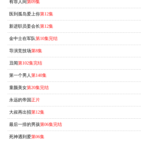
有罪人间
第09集
医到孤岛爱上你
第12集
新进职员姜会长
第12集
金中士在军队
第10集完结
导演竞技场
第8集
丑闻
第102集完结
第一个男人
第140集
童颜美女
第20集完结
永远的帝国
正片
大叔再出招
第12集
最后一排的男孩
第06集完结
死神遇到爱
第06集