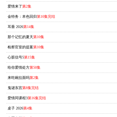
爱情来了
第2集
金特务：本色回归
第10集完结
耳垂 2026
第14集
那个记忆的夏天
第10集
检察官室的提案
第10集
心脏信号5
第15集
给你爱情处方
第50集
来吃碗拉面吗
第2集
鬼谜东宫
第8集完结
爱情同课程3
第16集完结
桌子 2026
第4集