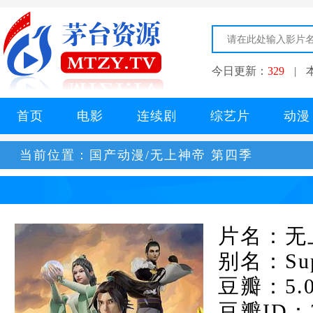
今日更新：
329
|
首页
电影
连续剧
综艺片
动漫
当前位置：
国产动漫/无上神帝 第四季
片名：无
别名：Supr
豆瓣：5.
豆瓣ID：3