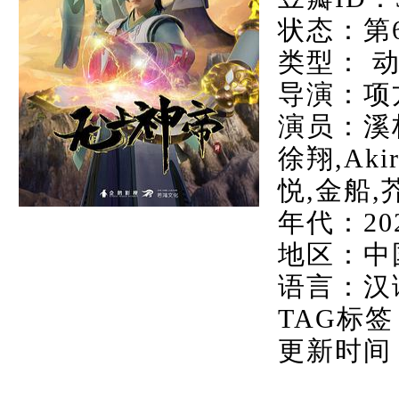
状态：第6
类型： 动
导演：项
演员：溪林
徐翔,Ak
悦,金船,
年代：20
地区：中
语言：汉
TAG标签
更新时间：20