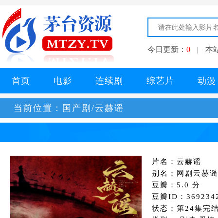
今日更新：
0
|
本
首页
电影
连续剧
综艺片
动漫
当前位置：
国产剧/云赫谣
片名：云赫谣
别名：网剧云赫谣
豆瓣：5.0 分
豆瓣ID：369234
状态：第24集完