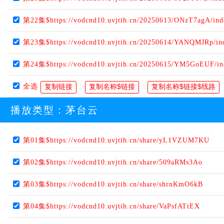
第22集$https://vodcnd10.uvjtih.cn/20250613/ONzT7agA/in
第23集$https://vodcnd10.uvjtih.cn/20250614/YANQMJRp/in
第24集$https://vodcnd10.uvjtih.cn/20250615/YM5GoEUF/i
全选
播放类型：
茅台云
第01集$https://vodcnd10.uvjtih.cn/share/yL1VZUM7KU
第02集$https://vodcnd10.uvjtih.cn/share/509aRMs3Ao
第03集$https://vodcnd10.uvjtih.cn/share/shrnKmO6kB
第04集$https://vodcnd10.uvjtih.cn/share/VaPsfATtEX