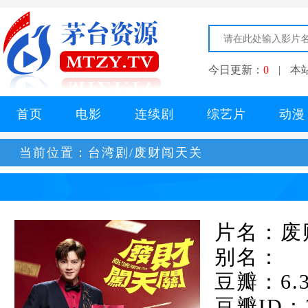
今日更新：
0
|
本
首页
电影
连续剧
综艺片
动漫
当前位置：
台湾剧/废财闯天关
片名：废
别名：
豆瓣：6.
豆瓣ID：3