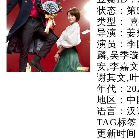
状态：第
类型： 喜
导演：姜
演员：李
麟,吴季璇
安,李嘉文
谢其文,叶
年代：20
地区：中
语言：汉
TAG标签
更新时间：20