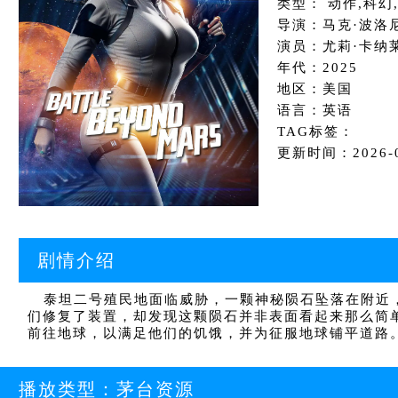
类型： 动作,科幻
导演：马克·波洛
演员：尤莉·卡纳莱
年代：2025
地区：美国
语言：英语
TAG标签：
更新时间：2026-07
剧情介绍
泰坦二号殖民地面临威胁，一颗神秘陨石坠落在附近，
们修复了装置，却发现这颗陨石并非表面看起来那么简
前往地球，以满足他们的饥饿，并为征服地球铺平道路
播放类型：
茅台资源