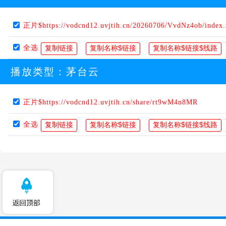
正片$https://vodcnd12.uvjtih.cn/20260706/VvdNz4ob/index
全选
播放类型：
茅台云
正片$https://vodcnd12.uvjtih.cn/share/rt9wM4n8MR
全选