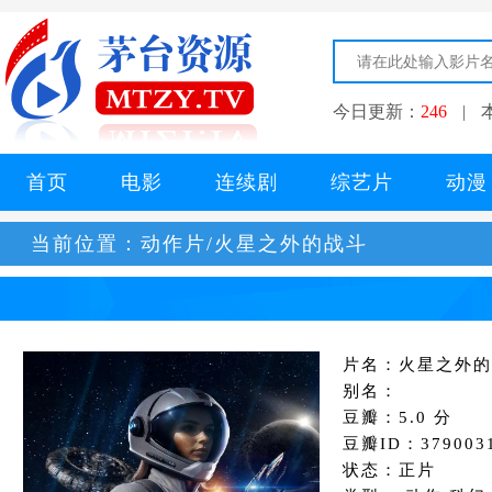
今日更新：
246
|
首页
电影
连续剧
综艺片
动漫
当前位置：
动作片/火星之外的战斗
片名：火星之外的
别名：
豆瓣：5.0 分
豆瓣ID：379003
状态：正片