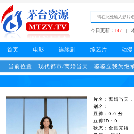
今日更新：
147
|
首页
电影
连续剧
综艺片
动漫
当前位置：
现代都市/离婚当天，婆婆立我为继
片名：离婚当天，
别名：
豆瓣：0.0 分
豆瓣ID：0
状态：全集完结