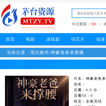
今日更新：
180
|
首页
电影
连续剧
综艺片
动漫
当前位置：
现代都市/神豪老爸来撑腰
片名：神豪老爸来
别名：
豆瓣：0.0 分
豆瓣ID：0
状态：全集完结