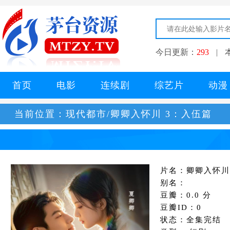
今日更新：
293
|
首页
电影
连续剧
综艺片
动漫
当前位置：
现代都市/卿卿入怀川 3：入伍篇
片名：卿卿入怀川
别名：
豆瓣：0.0 分
豆瓣ID：0
状态：全集完结