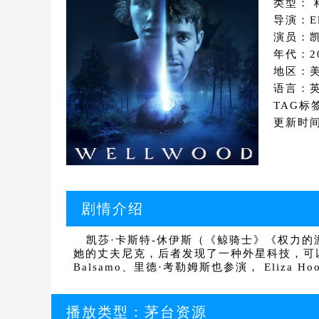
类型： 
导演：Eli
演员：凯莎
年代：2
地区：
语言：
TAG标
更新时间：
剧情介绍
凯莎·卡斯特-休伊斯（《鲸骑士》《权力的游
她的丈夫尼克，后者发现了一种外星科技，可以治疗
Balsamo、里德·考勒姆斯也参演， Eliz
播放类型：
茅台资源