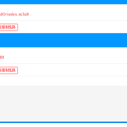
hdO/index.m3u8
MH