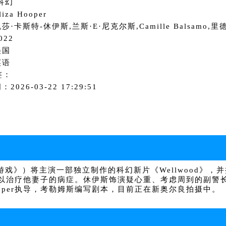
科幻
za Hooper
·卡斯特-休伊斯,兰斯·E·尼克尔斯,Camille Balsamo,
022
美国
英语
签：
2026-03-22 17:29:51
戏》）将主演一部独立制作的科幻新片《Wellwood》，
他妻子的病症。休伊斯饰演疑心重、考虑周到的副警长Gracie 
a Hooper执导，考勒姆斯编写剧本，目前正在新奥尔良拍摄中。