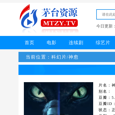
今日更新
首页
电影
连续剧
综艺片
当前位置：
科幻片/神愈
片名：
别名：
豆瓣：5.
豆瓣ID：
状态：