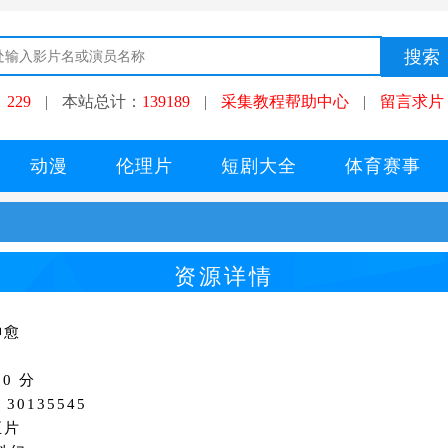
：
229
|
本站总计：
139189
|
采集教程帮助中心
|
留言求片
动漫
伦理片
短剧大全
体育赛事
资源详情
神愈
0 分
30135545
正片