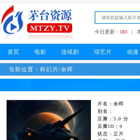
今日更新：
183
|
首页
电影
连续剧
综艺片
动漫
当前位置：
科幻片/余晖
片名：余晖
别名：
豆瓣：5.0 分
豆瓣ID：0
状态：正片