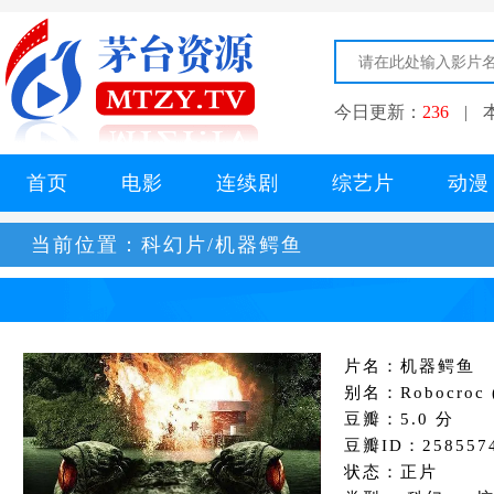
今日更新：
236
|
首页
电影
连续剧
综艺片
动漫
当前位置：
科幻片/机器鳄鱼
片名：机器鳄鱼
别名：Robocroc (
豆瓣：5.0 分
豆瓣ID：258557
状态：正片