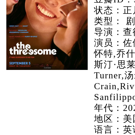
状态：正
类型： 剧
导演：查
演员：佐伊
怀特,乔什
斯汀·思莱
Turner,汤
Crain,R
Sanfilip
年代：20
地区：美
语言：英