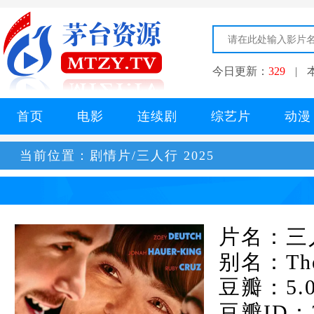
今日更新：
329
|
首页
电影
连续剧
综艺片
动漫
当前位置：
剧情片/三人行 2025
片名：三人
别名：The 
豆瓣：5.
豆瓣ID：3