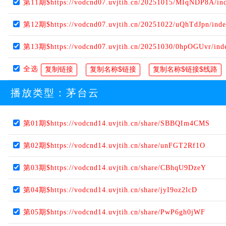
第11期$https://vodcnd07.uvjtih.cn/20251015/MIqNDP8A/in
第12期$https://vodcnd07.uvjtih.cn/20251022/uQhTdJpn/ind
第13期$https://vodcnd07.uvjtih.cn/20251030/0hpOGUvr/ind
全选
播放类型：
茅台云
第01期$https://vodcnd14.uvjtih.cn/share/SBBQIm4CMS
第02期$https://vodcnd14.uvjtih.cn/share/unFGT2Rf1O
第03期$https://vodcnd14.uvjtih.cn/share/CBhqU9DzeY
第04期$https://vodcnd14.uvjtih.cn/share/jyI9oz2lcD
第05期$https://vodcnd14.uvjtih.cn/share/PwP6gh0jWF