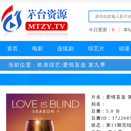
今日更新：
0
|
本
首页
电影
连续剧
综艺片
动漫
当前位置：
欧美综艺/爱情盲选 第九季
片名：爱情盲选 
别名：
豆瓣：5.0 分
豆瓣ID：372268
状态：第13期完