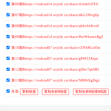
第06期$https://vodcnd14.uvjtih.cn/share/st3oktGFEG
第07期$https://vodcnd14.uvjtih.cn/share/dkG2NIrg6p
第08期$https://vodcnd14.uvjtih.cn/share/qbbv0xKve0
第09期$https://vodcnd14.uvjtih.cn/share/HwW6umxBgZ
第10期$https://vodcnd07.uvjtih.cn/share/rZNS8GolOn
第11期$https://vodcnd07.uvjtih.cn/share/gP0I53Xqut
第12期$https://vodcnd07.uvjtih.cn/share/gDbc7qk9Rf
第13期$https://vodcnd07.uvjtih.cn/share/NB96XgDqjt
全选